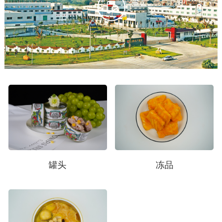
罐头
冻品