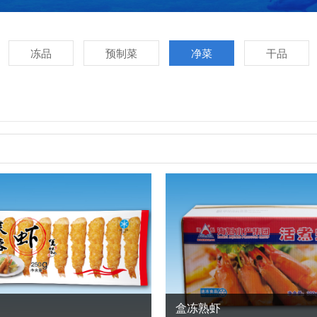
冻品
预制菜
净菜
干品
盒冻熟虾