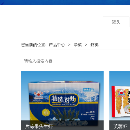
罐头
您当前的位置:
产品中心
>
净菜
>
虾类
片冻带头生虾
芙蓉虾