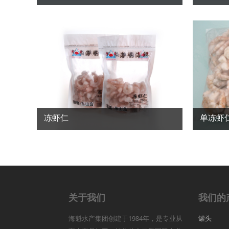
冻虾仁
单冻虾
关于我们
我们的
海魁水产集团创建于1984年，是专业从
罐头