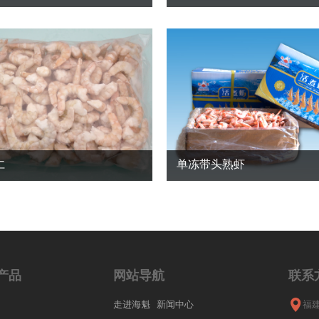
仁
单冻带头熟虾
产品
网站导航
联系
走进海魁
新闻中心
福