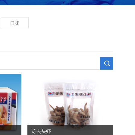
口味
冻去头虾