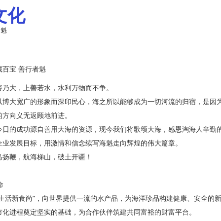
文化
者魁
百宝 善行者魁
容乃大，上善若水，水利万物而不争。
以博大宽广的形象而深印民心，海之所以能够成为一切河流的归宿，是因
的方向义无返顾地前进。
今日的成功源自善用大海的资源，现今我们将歌颂大海，感恩淘海人辛勤
企业发展目标，用激情和信念续写海魁走向辉煌的伟大篇章。
马扬鞭，航海梯山，破土开疆！
命
康生活新食尚”，向世界提供一流的水产品，为海洋珍品构建健康、安全的
市化进程奠定坚实的基础，为合作伙伴筑建共同富裕的财富平台。