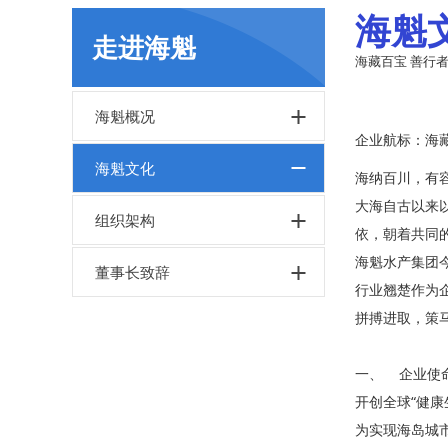
海魁
走进海魁
海藏百宝 善行
海魁概况
企业航标：海藏
海魁文化
海纳百川，有
大海自古以来
组织架构
依，朝着共同
海魁水产集团
董事长致辞
行业翘楚作为
拼搏进取，策
一、 企业使
开创全球“健
为实现海岛城