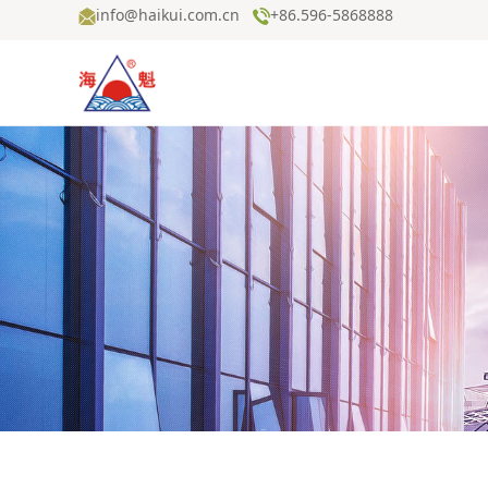
info@haikui.com.cn
+86.596-5868888