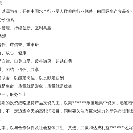
景
，以源为介，开创中国水产行业受人敬仰的行业翘楚，向国际水产食品企
心价值观
学管理、持续创新、互利共赢
值观
责任、讲信誉、重承诺
全、放心、健康
严自律、自尊自爱、质朴谦逊、超越自我
重、团结、信任、共享
定取舍，以能定岗位，以贡献定薪酬
就是生命，质量就是形象，质量就是效益
第一，服务至上
短期的投资战略坚持产品投资为主，以期******限度地集中资源，迅速
时，不一定追逐今天的高利润项目，同时要关注有巨大潜力的新兴市场和
念
本，以与合作伙伴及社会整体共生、共进、共赢和达成利益******化