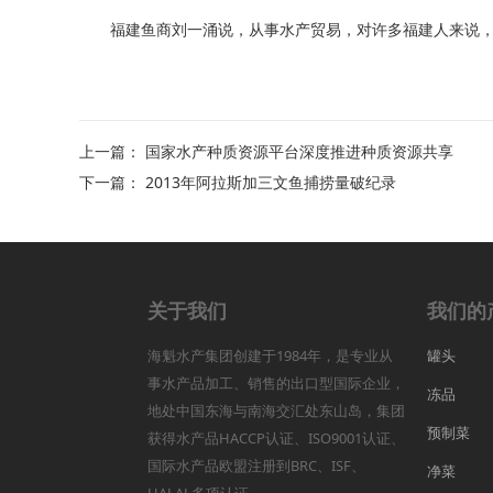
福建鱼商刘一涌说，从事水产贸易，对许多福建人来说，只
上一篇：
国家水产种质资源平台深度推进种质资源共享
下一篇：
2013年阿拉斯加三文鱼捕捞量破纪录
关于我们
我们的
海魁水产集团创建于1984年，是专业从
罐头
事水产品加工、销售的出口型国际企业，
冻品
地处中国东海与南海交汇处东山岛，集团
预制菜
获得水产品HACCP认证、ISO9001认证、
国际水产品欧盟注册到BRC、ISF、
净菜
HALAL多项认证...