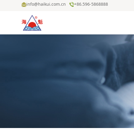
info@haikui.com.cn
+86.596-5868888