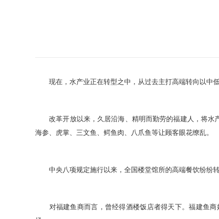
现在，水产业正在转型之中，从过去主打高端转向以中低档
改革开放以来，久居沿海、精明而勤劳的福建人，将水产品
海参、虎掌、三文鱼、鳄鱼肉、八爪鱼等让顾客眼花缭乱。
中央八项规定施行以来，全国楼堂馆所的高端餐饮纷纷转向
对福建鱼商而言，曾经得酒楼饭店者得天下。福建鱼商姚