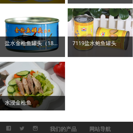
盐水金枪鱼罐头（185g）
7119盐水鲍鱼罐头
水浸金枪鱼
我们的产品
网站导航