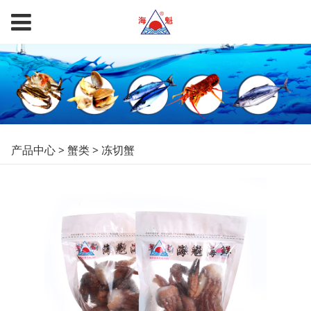
冻切蟹
产品中心
>
蟹类
>
冻切蟹