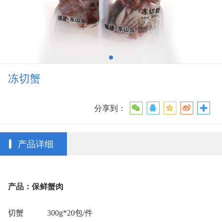
冻切蟹
分享到：
产品详细
产品：保鲜蟹肉
切蟹
300g*20
包
/
件