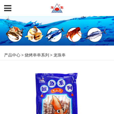
龙珠串
产品中心
>
烧烤串串系列
>
龙珠串