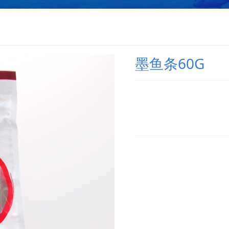
墨鱼条60G