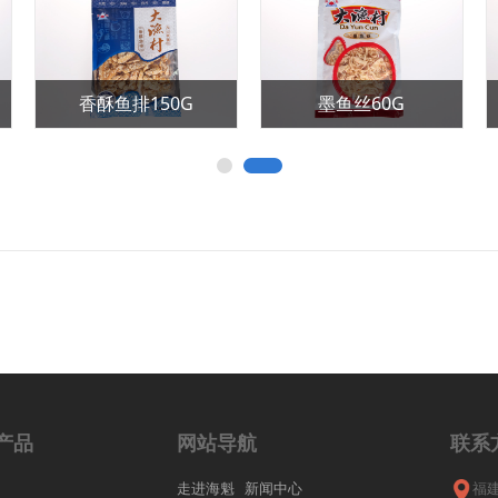
原味鱿鱼丝150G
原味鱿鱼丝60G
产品
网站导航
联系
走进海魁
新闻中心
福