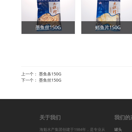
150G
墨鱼丝60G
香酥鱼排60G
上一个：
墨鱼条150G
下一个：
墨鱼丝150G
关于我们
我们的
海魁水产集团创建于1984年，是专业从
罐头