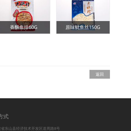
墨鱼条150G
墨鱼丝150G
返回
方式
建省东山县经济技术开发区道周路8号