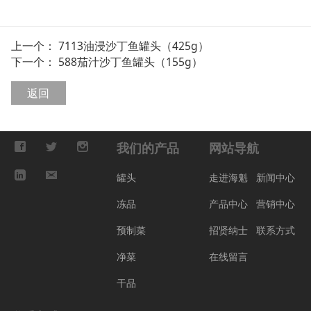
上一个：
7113油浸沙丁鱼罐头（425g）
下一个：
588茄汁沙丁鱼罐头（155g）
返回
我们的产品
网站导航
罐头
走进海魁
新闻中心
冻品
产品中心
营销中心
预制菜
招贤纳士
联系方式
净菜
在线留言
干品