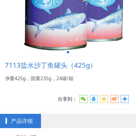
7113盐水沙丁鱼罐头（425g）
净重425g，固重235g，24罐/箱
分享到：
产品详细