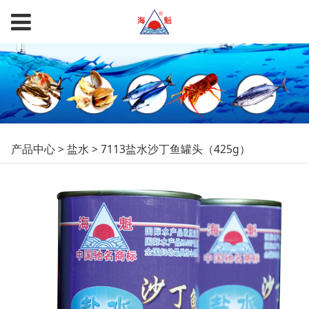
7113盐水沙丁鱼罐头
产品中心
>
盐水
>
7113盐水沙丁鱼罐头（425g）
（425g）