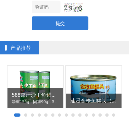
提交
产品推荐
）
588茄汁沙丁鱼罐头（155g）
油浸金枪鱼罐头（160g）
净重155g，固重90g，50罐/箱