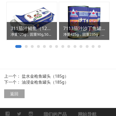
311茄汁鲭鱼（125g）
7113茄汁沙丁鱼罐头（425g）
净重125g，固重90g,50罐/箱
净重425g，固重235g，24罐/箱
上一个：
盐水金枪鱼罐头（185g）
下一个：
油浸金枪鱼罐头（185g）
返回
我们的产品
网站导航