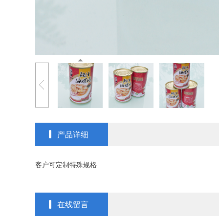
产品详细
客户可定制特殊规格
在线留言