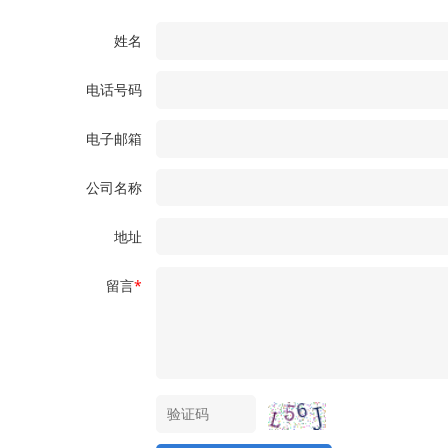
姓名
电话号码
电子邮箱
公司名称
地址
留言
*