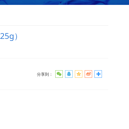
25g）
分享到：