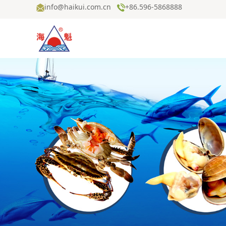
info@haikui.com.cn
+86.596-5868888