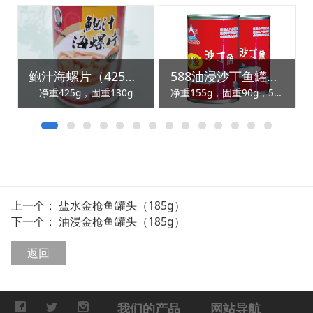
鲍汁海螺片（425g）
588油浸沙丁鱼罐头（155g）
净重425g，固重130g
净重155g，固重90g，50罐/箱
上一个：
盐水金枪鱼罐头（185g）
下一个：
油浸金枪鱼罐头（185g）
返回
我们的产品
网站导航