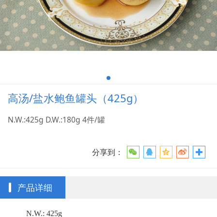
高汤/盐水鲍鱼罐头（425g）
N.W.:425g D.W.:180g 4件/罐
分享到：
产品详细
N.W.: 425g