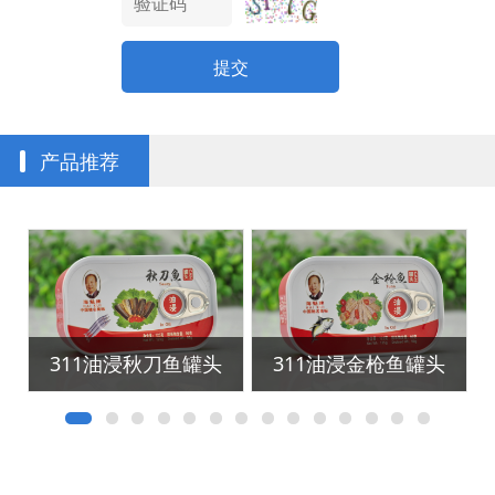
提交
产品推荐
311油浸秋刀鱼罐头
311油浸金枪鱼罐头