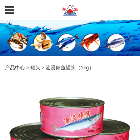
油浸鲭鱼罐头（1kg）
产品中心
>
罐头
>
油浸鲭鱼罐头（1kg）