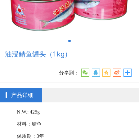
油浸鲭鱼罐头（1kg）
分享到：
产品详细
N.W.: 425g
材料：鲭鱼
保质期：3年